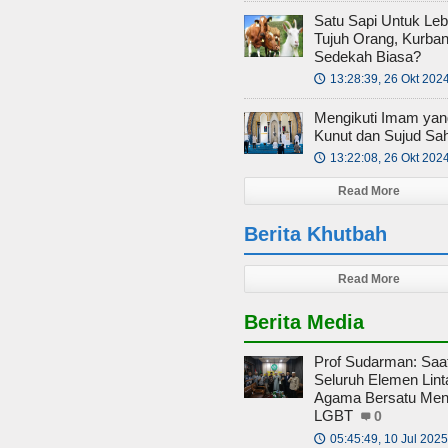
Satu Sapi Untuk Lebi
Tujuh Orang, Kurban
Sedekah Biasa?
13:28:39, 26 Okt 202
🕔
Mengikuti Imam yan
Kunut dan Sujud Sa
13:22:08, 26 Okt 202
🕔
Read More
Berita Khutbah
Read More
Berita Media
Prof Sudarman: Saa
Seluruh Elemen Lint
Agama Bersatu Men
LGBT
0
05:45:49, 10 Jul 2025
🕔