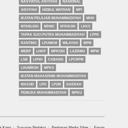
NASYIATUL AISYIYAH
NASIONAL
AISYIYAH
HIZBUL WATHAN
MPI
IKATAN PELAJAR MUHAMMADIYAH
MHH
MTABLIGH
MDMC
MTARJIH
LKKS
TAPAK SUCI PUTRA MUHAMMADIYAH
LPPK
RANTING
LPUMKM
WILAYAH
MPM
MEBP
LHKP
MPKSDI
LAZISMU
MPW
LSB
LPHH
CABANG
LPCRPM
LHUMROH
MPKS
IKATAN MAHASISWA MUHAMMADIYAH
MASJID
LPO
LP2M
DAERAH
PEMUDA MUHAMMADIYAH
MPKU
i Kami
Susunan Redaksi
Pedoman Media Siber
Forum