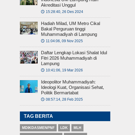
Akreditasi Unggul
15:28:40, 26 Des 2024
🕔
Hadiah Milad, UM Metro Cikal
Bakal Perguruan tinggi
Muhammadiyah di Lampung
11:04:06, 09 Nov 2025
🕔
Daftar Lengkap Lokasi Shalat Idul
Fitri 2026 Muhammadiyah di
Lampung
10:41:06, 19 Mar 2026
🕔
Ideopolitor Muhammadiyah:
Ideologi Kuat, Organisasi Sehat,
Politik Bermartabat
08:57:14, 28 Feb 2025
🕔
TAG BERITA
MDIKDASMENPNF
LDK
MLH