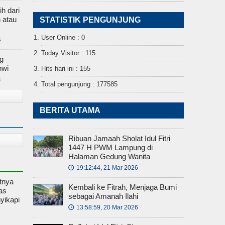
h dari
 atau
STATISTIK PENGUNJUNG
User Online : 0
4
Today Visitor : 115
g
hwi
Hits hari ini : 155
4
Total pengunjung : 177585
BERITA UTAMA
Ribuan Jamaah Sholat Idul Fitri
1447 H PWM Lampung di
Halaman Gedung Wanita
19:12:44, 21 Mar 2026
🕔
tnya
Kembali ke Fitrah, Menjaga Bumi
as
sebagai Amanah Ilahi
yikapi
13:58:59, 20 Mar 2026
🕔