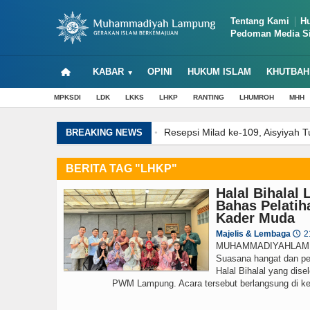
Tentang Kami
H
Pedoman Media S
KABAR
OPINI
HUKUM ISLAM
KHUTBAH
MPKSDI
LDK
LKKS
LHKP
RANTING
LHUMROH
MHH
Resepsi Milad ke-109, Aisyiyah
BREAKING NEWS
Muhammadiyah Lampung Terima Wa
Rakernas ALPTK PTMA di Mahan A
BERITA TAG "LHKP"
Dikdasmen PNF Gelar Rakorwil, B
Halal Bihala
Dawah Sinergy Summit 2026, Sud
Bahas Pelati
Muhammadiyah Kota Bandar Lampu
Kader Muda
Refleksi 1448 Hijriah: Menemukan
Majelis & Lembaga
2
🕔
MUHAMMADIYAHLAMPU
Suasana hangat dan pe
Halal Bihalal yang dis
PWM Lampung. Acara tersebut berlangsung di ke