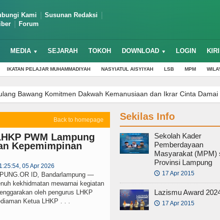
ubungi Kami
Susunan Redaksi
iber
Forum
MEDIA
SEJARAH
TOKOH
DOWNLOAD
LOGIN
KIR
IKATAN PELAJAR MUHAMMADIYAH
NASYIATUL AISYIYAH
LSB
MPM
WILA
 Tulang Bawang Komitmen Dakwah Kemanusiaan dan Ikrar Cinta Damai
kaf 9900 meter dari Keluarga Cik Ali Salim
Rektor UM Lampung 
Sekilas Info
gung, Gubernur Lampung: Investasi Masa Depan Adalah Pendidikan
Back to homepage
ahas Turunan Kebijakan Nasional
Muhammadiyah Lampung Terima Wa
l LHKP PWM Lampung
Sekolah Kader
arman: Pentingnya Menyatukan Potensi Dakwah di Lampung
Raker
han Kepemimpinan
Pemberdayaan
ng Audiensi dengan BPN ATR, Bahas Sertifikat Wakaf
Dikdasmen 
Masyarakat (MPM) 
Provinsi Lampung
 Makna Hijrah di Tengah Arus Modernitas
Dawah Sinergy Summit 2
1:25:54, 05 Apr 2026
17 Apr 2015
🕔
NG.OR ID, Bandarlampung —
nuh kekhidmatan mewarnai kegiatan
Lazismu Award 202
elenggarakan oleh pengurus LHKP
diaman Ketua LHKP . . .
17 Apr 2015
🕔