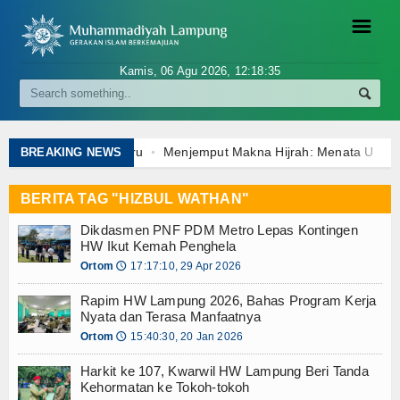
☰
Kamis, 06 Agu 2026,
12:18:36
Kabar
Persyarikatan
kuhkan 5 Dekan Baru
Menjemput Makna Hijrah: Menata Ulang Ar
BREAKING NEWS
 Menemukan Makna Hijrah di Tengah Arus Modernitas
Majelis & Lembaga
2026, Sudarman: Pentingnya Menyatukan Potensi Dakwah di Lamp
BERITA TAG "HIZBUL WATHAN"
i Mahan Agung, Gubernur Lampung: Investasi Masa Depan Adalah
Ortom
Dikdasmen PNF PDM Metro Lepas Kontingen
 Aisyiyah Tulang Bawang Komitmen Dakwah Kemanusiaan dan Ikrar C
HW Ikut Kemah Penghela
awang Safari Dakwah di Rawajitu Timur, Teguhkan Ideologi
Amal Usaha Muhammadiyah
Ortom
17:17:10, 29 Apr 2026
🕔
dar Lampung Audiensi dengan BPN ATR, Bahas Sertifikat Wakaf
Rapim HW Lampung 2026, Bahas Program Kerja
akorwil, Bahas Turunan Kebijakan Nasional
Opini
Nyata dan Terasa Manfaatnya
Terima Wakaf 9900 meter dari Keluarga Cik Ali Salim
Rektor U
Ortom
15:40:30, 20 Jan 2026
🕔
Hukum Islam
: Menata Ulang Arah Hidup di Tengah Krisis Zaman
 Menemukan Makna Hijrah di Tengah Arus Modernitas
Harkit ke 107, Kwarwil HW Lampung Beri Tanda
Khutbah
Kehormatan ke Tokoh-tokoh
2026, Sudarman: Pentingnya Menyatukan Potensi Dakwah di Lamp