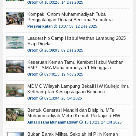
Ortom
10:03:26, 14 Des 2025
i Mahan Agung, Gubernur Lampung: Investasi Masa Depan Adalah
🕔
Media
 Aisyiyah Tulang Bawang Komitmen Dakwah Kemanusiaan dan Ikrar C
Kompak, Ortom Muhammadiyah Tuba
awang Safari Dakwah di Rawajitu Timur, Teguhkan Ideologi
Video
Penggalangan Donasi Bencana Sumatera
dar Lampung Audiensi dengan BPN ATR, Bahas Sertifikat Wakaf
Persyarikatan
10:07:58, 12 Des 2025
🕔
akorwil, Bahas Turunan Kebijakan Nasional
Gallery
Leadership Camp Hizbul Wathan Lampung 2025
Terima Wakaf 9900 meter dari Keluarga Cik Ali Salim
Rektor U
Siap Digelar
Kirim Berita
: Menata Ulang Arah Hidup di Tengah Krisis Zaman
Ortom
20:09:03, 09 Des 2025
🕔
 Menemukan Makna Hijrah di Tengah Arus Modernitas
Sejarah
2026, Sudarman: Pentingnya Menyatukan Potensi Dakwah di Lamp
Keseruan Kemah Tamu Kerabat Hizbul Wathan
SMP - SMA Muhammadiyah 1 Menggala
i Mahan Agung, Gubernur Lampung: Investasi Masa Depan Adalah
Tokoh
Ortom
09:40:15, 19 Nov 2025
🕔
 Aisyiyah Tulang Bawang Komitmen Dakwah Kemanusiaan dan Ikrar C
awang Safari Dakwah di Rawajitu Timur, Teguhkan Ideologi
Download
MDMC Wilayah Lampung Bekali HW Kalirejo Ilmu
dar Lampung Audiensi dengan BPN ATR, Bahas Sertifikat Wakaf
Keterampilan Kesiapsiagaan Bencana
Maklumat
akorwil, Bahas Turunan Kebijakan Nasional
Ortom
09:13:04, 26 Okt 2025
🕔
Terima Wakaf 9900 meter dari Keluarga Cik Ali Salim
Bentuk Generasi Mandiri dan Disiplin, MTs
Dokumen
Muhammadiyah Metro Kemah Perkajusa HW
Amal Usaha Muhammadiyah
15:10:23, 24 Okt 2025
🕔
Login
Bukan Barak Militer, Sekolah ini Pilih Kemah